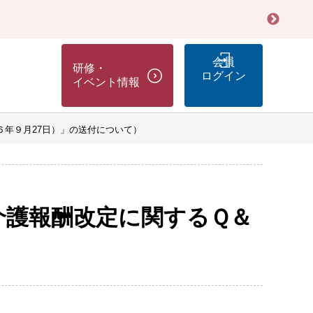
会員
研修・
ログイン
イベント情報
和６年９月27日）」の送付について）
度介護報酬改定に関するＱ＆