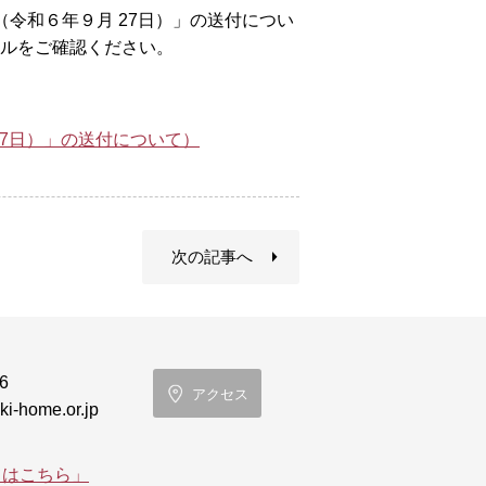
）（令和６年９月 27日）」の送付につい
イルをご確認ください。
月27日）」の送付について）
次の記事へ
6
アクセス
i-home.or.jp
てはこちら」