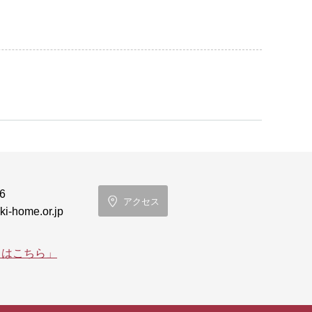
6
アクセス
i-home.or.jp
てはこちら」