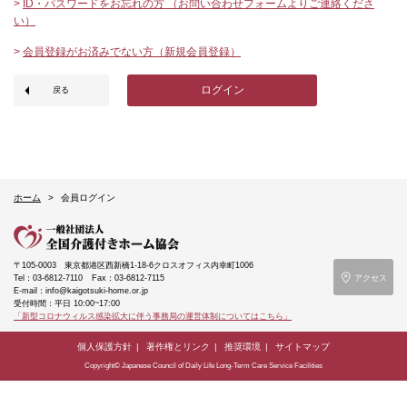
>
ID・パスワードをお忘れの方 （お問い合わせフォームよりご連絡くださ
い）
>
会員登録がお済みでない方（新規会員登録）
ログイン
戻る
ホーム
会員ログイン
〒105-0003
東京都港区西新橋1-18-6クロスオフィス内幸町1006
Tel：03-6812-7110
Fax：03-6812-7115
アクセス
E-mail：info@kaigotsuki-home.or.jp
受付時間：平日 10:00~17:00
「新型コロナウィルス感染拡大に伴う事務局の運営体制についてはこちら」
個人保護方針
著作権とリンク
推奨環境
サイトマップ
Copyright© Japanese Council of Daily Life Long-Term Care Service Facilities