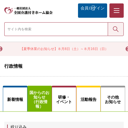
メニュー
会員
ログイン
検索
く
【夏季休業のお知らせ】８月8日（土）～８月16日（日）
行政情報
国からのお
知らせ
研修・
その他
新着情報
活動報告
（行政情
イベント
お知らせ
報）
絞り込み