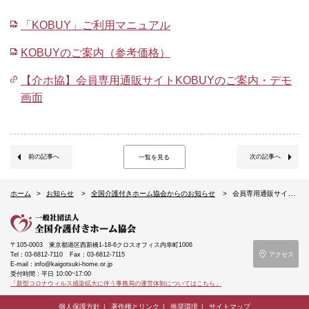
「KOBUY」ご利用マニュアル
KOBUYのご案内（参考価格）
【介ホ協】会員専用通販サイトKOBUYのご案内・デモ
画面
前の記事へ
次の記事へ
一覧を見る
ホーム
お知らせ
全国介護付きホーム協会からのお知らせ
会員専用通販サイト「KOBUY」オープン
〒105-0003
東京都港区西新橋1-18-6クロスオフィス内幸町1006
Tel：03-6812-7110
Fax：03-6812-7115
アクセス
E-mail：info@kaigotsuki-home.or.jp
受付時間：平日 10:00~17:00
「新型コロナウィルス感染拡大に伴う事務局の運営体制についてはこちら」
個人保護方針
著作権とリンク
推奨環境
サイトマップ