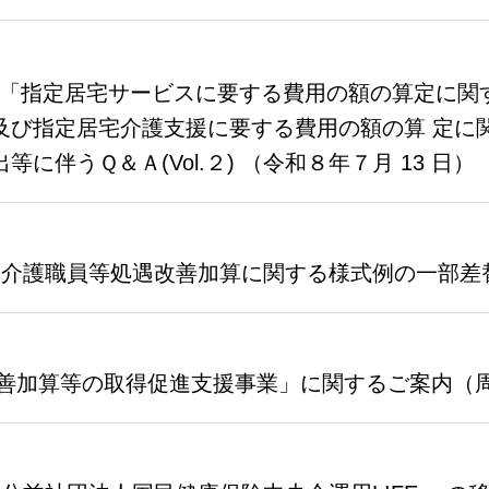
23「「指定居宅サービスに要する費用の額の算定に
及び指定居宅介護支援に要する費用の額の算 定に
伴うＱ＆Ａ(Vol.２) （令和８年７月 13 日）
22（介護職員等処遇改善加算に関する様式例の一部
改善加算等の取得促進支援事業」に関するご案内（