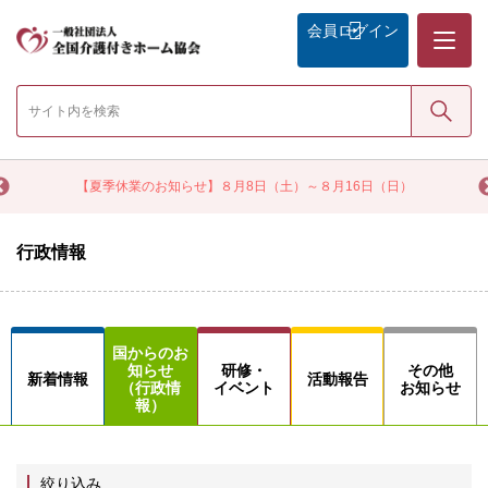
メニュー
会員
ログイン
検索
く
【夏季休業のお知らせ】８月8日（土）～８月16日（日）
行政情報
国からのお
知らせ
研修・
その他
新着情報
活動報告
（行政情
イベント
お知らせ
報）
絞り込み