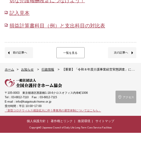
切な介護報酬改定につなげよう！
記入見本
損益計算書科目（例）と支出科目の対比表
前の記事へ
次の記事へ
一覧を見る
ホーム
お知らせ
行政情報
【重要】「令和８年度介護事業経営実態調査」に正しく答えて、適切な介護報酬改定につなげましょう！
〒105-0003
東京都港区西新橋1-18-6クロスオフィス内幸町1006
Tel：03-6812-7110
Fax：03-6812-7115
アクセス
E-mail：info@kaigotsuki-home.or.jp
受付時間：平日 10:00~17:00
「新型コロナウィルス感染拡大に伴う事務局の運営体制についてはこちら」
個人保護方針
著作権とリンク
推奨環境
サイトマップ
Copyright© Japanese Council of Daily Life Long-Term Care Service Facilities