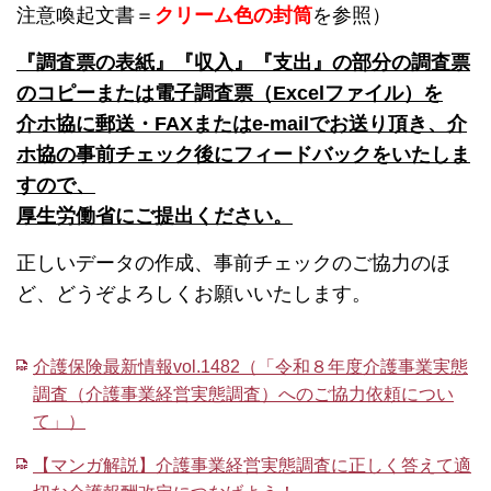
注意喚起文書＝
クリーム色の封筒
を参照）
『調査票の表紙』『収入』『支出』の部分の調査票
のコピーまたは電子調査票（Excelファイル）を
介ホ協に郵送・FAXまたはe-mailでお送り頂き、介
ホ協の事前チェック後にフィードバックをいたしま
すので、
厚生労働省にご提出ください。
正しいデータの作成、事前チェックのご協力のほ
ど、どうぞよろしくお願いいたします。
介護保険最新情報vol.1482（「令和８年度介護事業実態
調査（介護事業経営実態調査）へのご協力依頼につい
て」）
【マンガ解説】介護事業経営実態調査に正しく答えて適