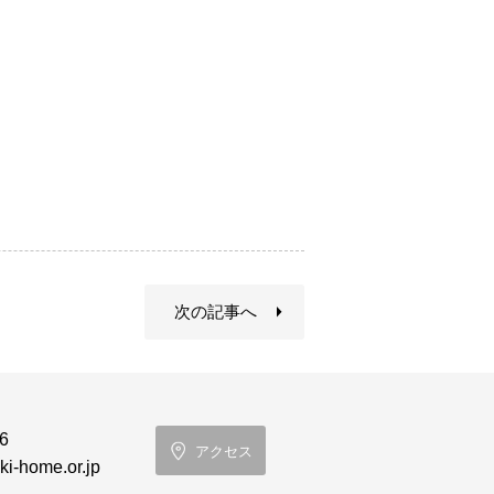
次の記事へ
6
アクセス
i-home.or.jp