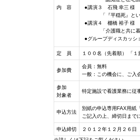
内 容
●講演３ 石飛 幸三 様
「『平穏死』とい
●講演４ 棚橋 裕子 様
「介護職と共に暮ら
●グループディスカッシ
定 員
１００名（先着順）
「１
会員：無料
参加費
一般：この機会に、ご入
参加
特定施設で看護業務に従
対象者
別紙の申込専用FAX用紙
申込方法
ご記入の上、締切日までに
申込締切
２０１２年１２月２６日（
※詳しくは下記をご覧ください。