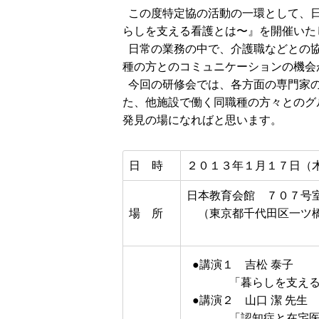
この度特定協の活動の一環として、日
らしを支える看護とは〜』を開催いた
日常の業務の中で、介護職などとの協
種の方とのコミュニケーションの機会
今回の研修会では、各方面の専門家の
た、他施設で働く同職種の方々とのグ
発見の場になればと思います。
日 時
２０１３年１月１７日（
日本教育会館 ７０７
場 所
（東京都千代田区一ツ橋2-6-
●講演１ 吉松 泰子 
「暮らしを支える看
●講演２ 山口 潔 先生
「認知症と在宅医療