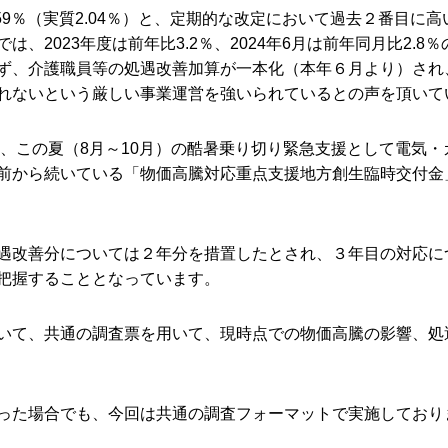
59％（実質2.04％）と、定期的な改定において過去２番目に
、2023年度は前年比3.2％、2024年6月は前年同月比2.
ず、介護職員等の処遇改善加算が一本化（本年６月より）され
れないという厳しい事業運営を強いられているとの声を頂いて
え、この夏（8月～10月）の酷暑乗り切り緊急支援として電気
前から続いている「物価高騰対応重点支援地方創生臨時交付金
遇改善分については２年分を措置したとされ、３年目の対応に
把握することとなっています。
いて、共通の調査票を用いて、現時点での物価高騰の影響、処
った場合でも、今回は共通の調査フォーマットで実施しており