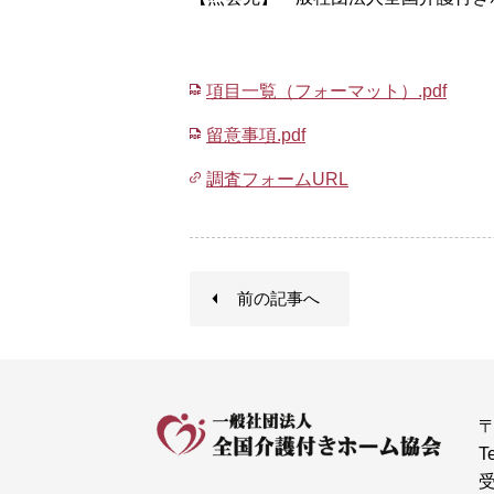
項目一覧（フォーマット）.pdf
留意事項.pdf
調査フォームURL
前の記事へ
〒
T
受