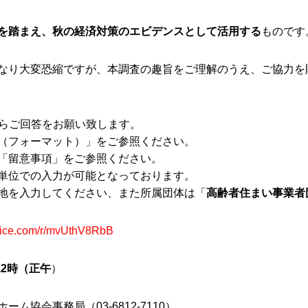
を踏まえ、秋の経済対策のエビデンスとして活用する
ものです
なり大変恐縮ですが、本調査の趣旨をご理解のうえ、ご協力を
からご回答をお願い致します。
（フォーマット）」をご参照ください。
「留意事項」をご参照ください。
単位での入力が可能となっております。
地を入力してください、また所属団体は「
高齢者住まい事業者
office.com/r/mvUthV8RbB
12時（正午
）
協会事務局（03-6812-7110）