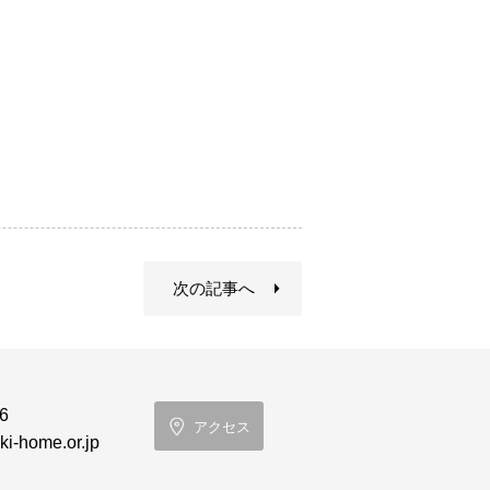
次の記事へ
6
アクセス
i-home.or.jp