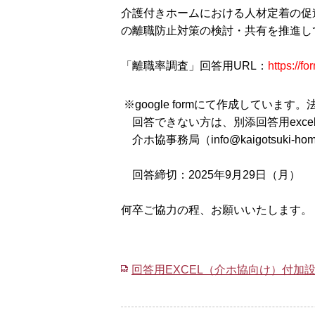
介護付きホームにおける人材定着の促
の離職防止対策の検討・共有を推進し
「離職率調査」回答用URL：
https://
※google formにて作成しています。法
回答できない方は、別添回答用exce
介ホ協事務局（
info@kaigotsuki-hom
回答締切：2025年9月29日（月）
何卒ご協力の程、お願いいたします。
回答用EXCEL（介ホ協向け）付加設問