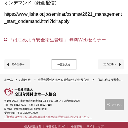
オンデマンド（録画配信）
https://www.jisha.or.jp/seminar/oshms/t2621_management
_start_ondemand.html?id=apply
「はじめよう安全衛生管理」 無料Webセミナー
前の記事へ
次の記事へ
一覧を見る
ホーム
お知らせ
全国介護付きホーム協会からのお知らせ
「はじめよう安全衛生管理」 無料Webセミナーのご案内
〒105-0003
東京都港区西新橋1-18-6クロスオフィス内幸町1006
Tel：03-6812-7110
Fax：03-6812-7115
アクセス
E-mail：info@kaigotsuki-home.or.jp
受付時間：平日 10:00~17:00
「新型コロナウィルス感染拡大に伴う事務局の運営体制についてはこちら」
個人保護方針
著作権とリンク
推奨環境
サイトマップ