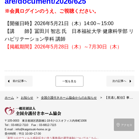
are/document/2026/625
※会員ログインのうえ、ご視聴ください。
【開催日時】2026年5月21日（木）14:00～15:00
【講 師】冨田川 智志 氏 日本福祉大学 健康科学部 リ
ハビリテーション学科 講師
【掲載期間】2026年5月28日（木）～7月30日（木）
前の記事へ
次の記事へ
一覧を見る
ホーム
お知らせ
全国介護付きホーム協会からのお知らせ
【見逃し配信】事例研究の進め方研修～テーマ設定から分析・考察までを体系的に身につける～（5/21オンライン）
〒105-0003
東京都港区西新橋1-18-6クロスオフィス内幸町1006
Tel：03-6812-7110
Fax：03-6812-7115
アクセス
E-mail：info@kaigotsuki-home.or.jp
受付時間：平日 10:00~17:00
「新型コロナウィルス感染拡大に伴う事務局の運営体制についてはこちら」