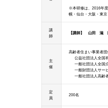
※本研修は、2016
幌・仙台・大阪・東京
講
【講師】 山田 滋 
師
高齢者住まい事業者団
公益社団法人全国有
主
一般社団法人全国介
催
一般財団法人サービ
一般社団法人高齢者
定
200名
員