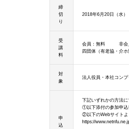
締
切
2018年6月20日（水）
り
受
会員：無料 非会員：
講
四団体（有老協・介ホ
料
対
法人役員・本社コンプ
象
下記いずれかの方法に
①以下添付の参加申込
②以下のWebサイト
申
https://www.netnfu.ne.
込