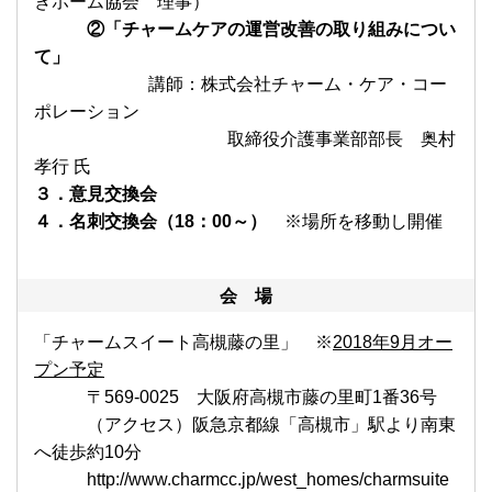
きホーム協会 理事）
②「チャームケア
の運営改善の取り組みについ
て」
講師：株式会社チャーム・ケア・コー
ポレーション
取締役介護事業部部長 奥村
孝行 氏
３．意見交換会
４．名刺交換会（
18
：
00
～）
※場所を移動し開催
会 場
「チャームスイート高槻藤の里」 ※
2018
年
9
月オー
プン予定
〒569-0025 大阪府高槻市藤の里町1番36号
（アクセス）阪急京都線「高槻市」駅より南東
へ徒歩約10分
http://www.charmcc.jp/west_homes/charmsuite