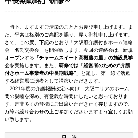
中長期戦略」研修～
時下、ますますご清栄のこととお慶び申し上げます。ま
た、平素は格別のご高配を賜り、厚く御礼申し上げます。
さて、この度、下記のとおり「大阪府介護付きホーム連絡
会・名刺交換会」を開催致します。今回の連絡会は、新規
オープンする
「チャームスイート高槻藤の里」の施設見学
会
を実施します。また、
研修では「経営者のための“介護
付きホーム事業者の中長期戦略”」
と題し、第一線で活躍
する経営層に演者として講演いただきます。
2021年度の介護報酬改定へ向け、大阪エリアのホーム
間の親睦を深め、有意義な時間にしたいと思っておりま
す。是非多くの皆様にご出席いただきたく存じますので、
万障お繰り合わせの上ご参加くださいますよう宜しくお願
い致します。
日 時