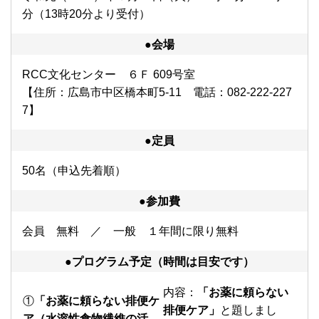
分（13時20分より受付）
●会場
RCC文化センター ６Ｆ 609号室
【住所：広島市中区橋本町5-11 電話：082-222-227
7】
●定員
50名（申込先着順）
●参加費
会員 無料 ／ 一般 １年間に限り無料
●プログラム予定（時間は目安です）
内容：
「お薬に頼らない
①
「お薬に頼らない排便ケ
排便ケア
」
と題しまし
ア（水溶性食物繊維の活