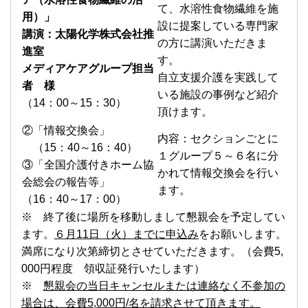
て、水溶性食物繊維を施
用）
」
設に提案している専門家
講演：太陽化学株式会社推
の方に講演いただきま
進室
す。
メディアケアグループ担当
自立支援介護を実践して
者 様
いる施設の事例など紹介
（14：00～15：30）
頂けます。
②「情報交換会」
内容：セクションごとに
（15：40～16：40）
１グループ５～６名に分
③「全国介護付きホーム協
かれて情報交換会を行い
会総会の報告等」
ます。
（16：40～17：00）
※ 終了後に場所を移動しまして懇親会を予定してい
ます。
６月11日（火）までに申込み
をお願いします。
満席になり次第締切とさせていただきます。（会費5,
000円程度 領収証発行いたします）
※
懇親会の当日キャンセルまたは連絡なく不参加の
場合は、会費5,000円/名を請求させて頂きます。