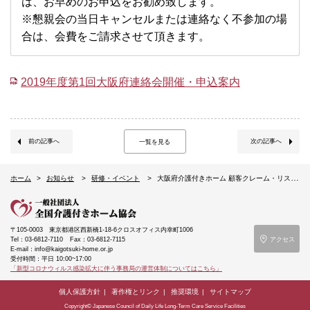
は、お早めのお申込をお勧め致します。
※懇親会の当日キャンセルまたは連絡なく不参加の場
合は、会費をご請求させて頂きます。
2019年度第1回大阪府連絡会開催・申込案内
前の記事へ
次の記事へ
一覧を見る
ホーム
お知らせ
研修・イベント
大阪府介護付きホーム 顧客クレーム・リスクマネジメント意見交換会（8/27）のご案内
〒105-0003
東京都港区西新橋1-18-6クロスオフィス内幸町1006
Tel：03-6812-7110
Fax：03-6812-7115
アクセス
E-mail：info@kaigotsuki-home.or.jp
受付時間：平日 10:00~17:00
「新型コロナウィルス感染拡大に伴う事務局の運営体制についてはこちら」
個人保護方針
著作権とリンク
推奨環境
サイトマップ
Copyright© Japanese Council of Daily Life Long-Term Care Service Facilities