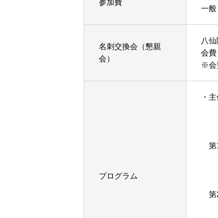
参加費
一般
八仙
名刺交換会（懇親
会費：
会）
※会
・
一
（
第1
講
（
プログラム
第2
講