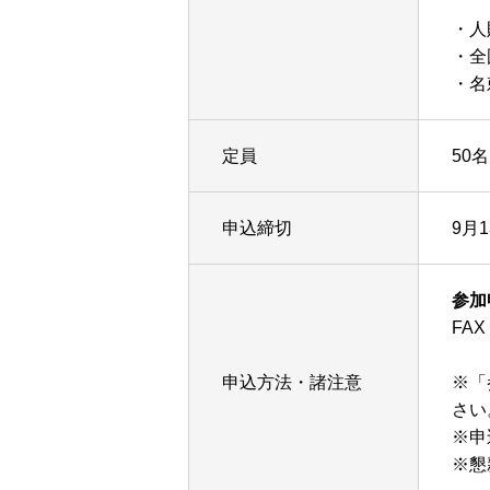
・人
・全
・名
定員
50
申込締切
9月1
参加
FAX
申込方法・諸注意
※「
さい
※申
※懇