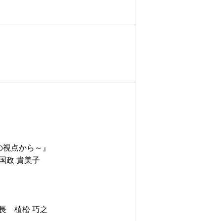
の視点から～』
政 貴美子
』
 植松 巧之