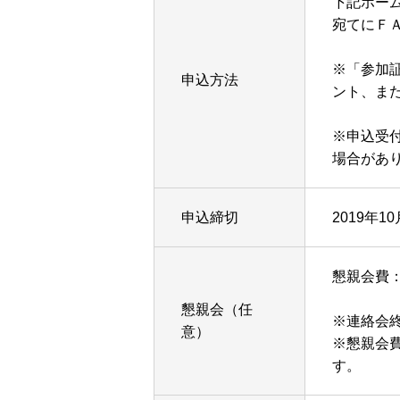
下記ホー
宛てにＦ
※「参加
申込方法
ント、ま
※申込受
場合があ
申込締切
2019年1
懇親会費：4
懇親会（任
※連絡会
意）
※懇親会費
す。