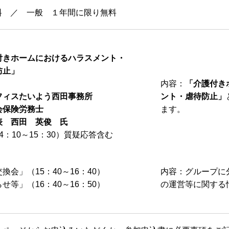
料 ／ 一般 １年間に限り無料
付きホームにおけるハラスメント
・
止
」
内容：
「介護付き
フィスたいよう西田事務所
ント・虐待防止
」
険労務士
ます。
西田 英俊 氏
10～15：30）質疑応答含む
換会」（15：40～16：40）
内容：グループに
せ等」（16：40～16：50）
の運営等に関する