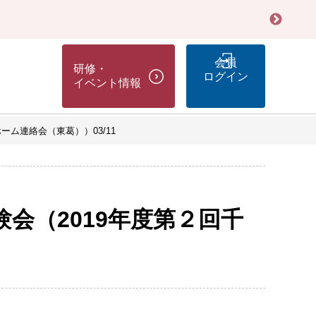
会員
研修・
ログイン
イベント情報
ム連絡会（東葛））03/11
会（2019年度第２回千