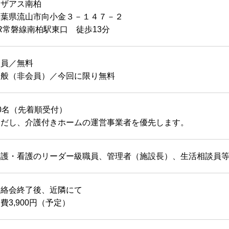
マザアス南柏
千葉県流山市向小金３－１４７－２
R常磐線南柏駅東口 徒歩13分
会員／無料
一般（非会員）／今回に限り無料
0名（先着順受付）
ただし、介護付きホームの運営事業者を優先します。
介護・看護のリーダー級職員、管理者（施設長）、生活相談員
連絡会終了後、近隣にて
費3,900円（予定）