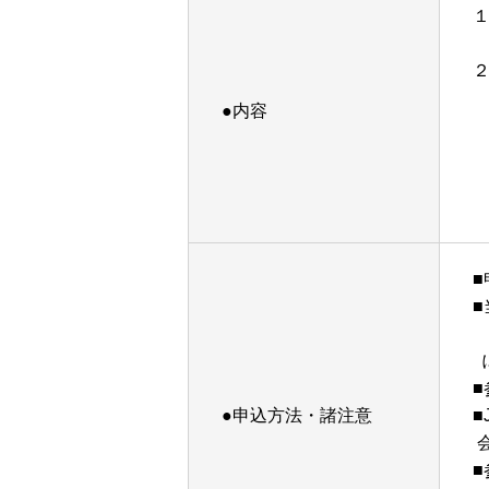
●内容
■
添
●申込方法・諸注意
■