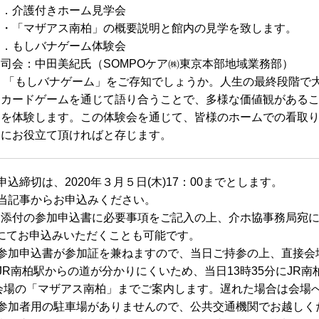
１．介護付きホーム見学会
・「マザアス南柏」の概要説明と館内の見学を致します。
２．もしバナゲーム体験会
司会：中田美紀氏（SOMPOケア㈱東京本部地域業務部）
「もしバナゲーム」をご存知でしょうか。人生の最終段階で大
カードゲームを通じて語り合うことで、多様な価値観があるこ
を体験します。この体験会を通じて、皆様のホームでの看取り
にお役立て頂ければと存じます。
申込締切は、2020年３月５日(木)17：00までとします。
■当記事からお申込みください。
付の参加申込書に必要事項をご記入の上、介ホ協事務局宛にFAX（0
にてお申込みいただくことも可能です。
■参加申込書が参加証を兼ねますので、当日ご持参の上、直接会
JR南柏駅からの道が分かりにくいため、当日13時35分にJR
会場の「マザアス南柏」までご案内します。遅れた場合は会場
■参加者用の駐車場がありませんので、公共交通機関でお越しく