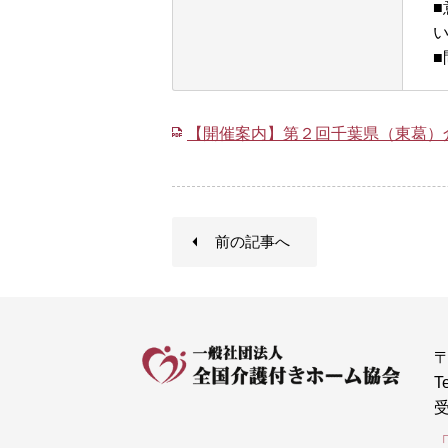
■
【開催案内】第２回千葉県（東葛）
前の記事へ
〒
T
受