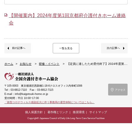
【開催案内】2024年度第1回京都府介護付きホーム連絡
会
前の記事へ
次の記事へ
一覧を見る
ホーム
お知らせ
研修・イベント
【定員に達したため受付終了】2024年度第1回京都府介護付きホーム連絡会～「認知症について学ぶ」＆「意見交換会」認知症の方への生活支援・アプローチ等、認知症になっても自立した生活を支援していくために～（11/8京都府京都市）
〒105-0003
東京都港区西新橋1-18-6クロスオフィス内幸町1006
Tel：03-6812-7110
Fax：03-6812-7115
アクセス
E-mail：info@kaigotsuki-home.or.jp
受付時間：平日 10:00~17:00
「新型コロナウィルス感染拡大に伴う事務局の運営体制についてはこちら」
個人保護方針
著作権とリンク
推奨環境
サイトマップ
Copyright© Japanese Council of Daily Life Long-Term Care Service Facilities