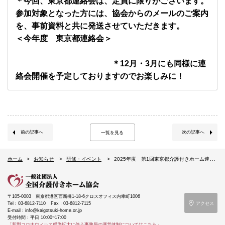
＊今回、東京都連絡会は、定員に限りがございます。
参加対象となった方には、協会からのメールのご案内
を、事前資料と共に発送させていただきます。
＜今年度 東京都連絡会＞
＊12月・3月にも同様に連
絡会開催を予定しておりますのでお楽しみに！
前の記事へ
次の記事へ
一覧を見る
ホーム
お知らせ
研修・イベント
2025年度 第1回東京都介護付きホーム連絡会～各社の生産性向上への取り組み紹介・ホーム見学＆意見交換会等～（9/30東京都杉並区）
〒105-0003
東京都港区西新橋1-18-6クロスオフィス内幸町1006
Tel：03-6812-7110
Fax：03-6812-7115
アクセス
E-mail：info@kaigotsuki-home.or.jp
受付時間：平日 10:00~17:00