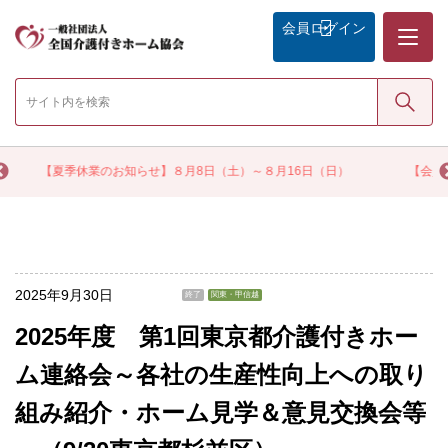
メニュー
会員
ログイン
検索
【会員限定】割安な保険料で賠償リスクを包括的に補償する「介護付き
ム賠償責任保険」
2025年9月30日
終了
関東・甲信越
2025年度 第1回東京都介護付きホー
ム連絡会～各社の生産性向上への取り
組み紹介・ホーム見学＆意見交換会等