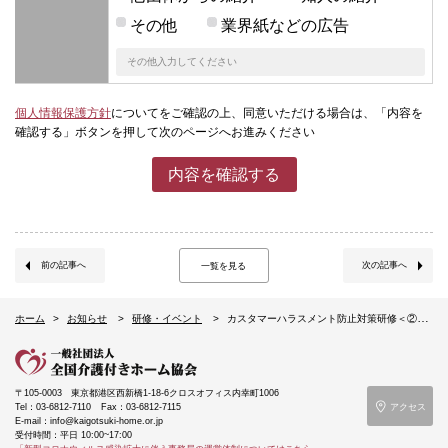
その他
業界紙などの広告
個人情報保護方針
についてをご確認の上、同意いただける場合は、「内容を
確認する」ボタンを押して次のページへお進みください
内容を確認する
前の記事へ
次の記事へ
一覧を見る
ホーム
お知らせ
研修・イベント
カスタマーハラスメント防止対策研修＜②ロールプレイ編＞（8/25東京都港区）
〒105-0003
東京都港区西新橋1-18-6クロスオフィス内幸町1006
Tel：03-6812-7110
Fax：03-6812-7115
アクセス
E-mail：info@kaigotsuki-home.or.jp
受付時間：平日 10:00~17:00