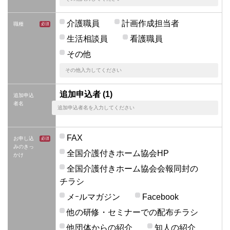
介護職員
計画作成担当者
職種
生活相談員
看護職員
その他
追加申込者 (1)
追加申込
者名
FAX
お申し込
みのきっ
全国介護付きホーム協会HP
かけ
全国介護付きホーム協会会報同封の
チラシ
メｰルマガジン
Facebook
他の研修・セミナーでの配布チラシ
他団体からの紹介
知人の紹介