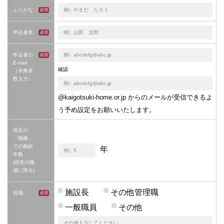
ふりがな
申込者名
申込者の
E-mail
確認
（半角英
数入力）
@kaigotsuki-home.or.jp からのメールが受信できるよ
う予め設定をお願いいたします。
現在の
「職種」
での勤続
年
年数
(現在の職
場に限る)
施設長
その他管理職
役職
一般職員
その他