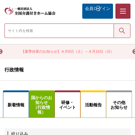
メニュー
会員
ログイン
検索
【夏季休業のお知らせ】８月8日（土）～８月16日（日）
【会員限定】
行政情報
国からのお
知らせ
研修・
その他
新着情報
活動報告
（行政情
イベント
お知らせ
報）
絞り込み