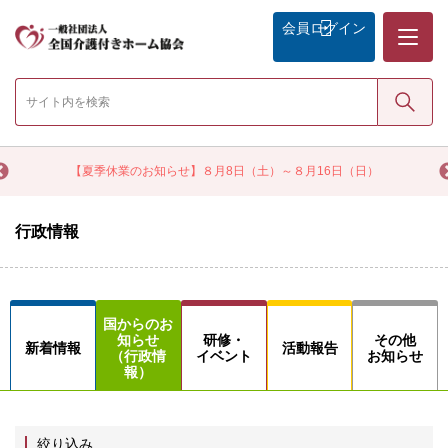
メニュー
会員
ログイン
検索
く
【夏季休業のお知らせ】８月8日（土）～８月16日（日）
行政情報
国からのお
知らせ
研修・
その他
新着情報
活動報告
（行政情
イベント
お知らせ
報）
絞り込み