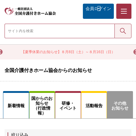
メニュー
会員
ログイン
検索
く
【夏季休業のお知らせ】８月8日（土）～８月16日（日）
全国介護付きホーム協会からのお知らせ
国からのお
知らせ
研修・
その他
新着情報
活動報告
（行政情
イベント
お知らせ
報）
絞り込み