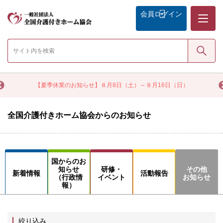
メニュー
会員
ログイン
検索
く
【夏季休業のお知らせ】８月8日（土）～８月16日（日）
全国介護付きホーム協会からのお知らせ
国からのお
知らせ
研修・
その他
新着情報
活動報告
（行政情
イベント
お知らせ
報）
絞り込み