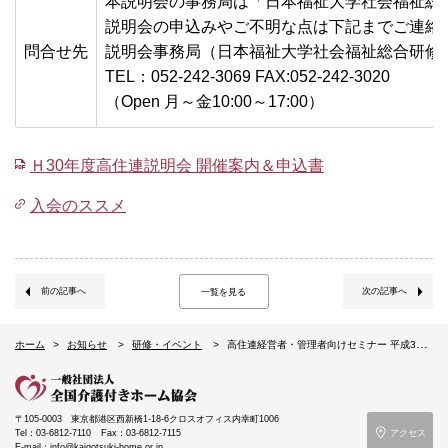
本説明会の事務局は「日本福祉大学社会福祉総
説明会の申込みやご不明な点は下記までご連絡
問合せ先
説明会事務局（日本福祉大学社会福祉総合研修
TEL：052-242-3069 FAX:052-242-3020
（Open 月～金10:00～17:00）
Ｈ30年度高住連説明会 開催案内＆申込書
入会のススメ
前の記事へ
次の記事へ
一覧を見る
ホーム
お知らせ
研修・イベント
高住連経営者・管理者向けセミナー 平成30年度介護報酬改定説明会（3/8広島会場）
〒105-0003
東京都港区西新橋1-18-6クロスオフィス内幸町1006
Tel：03-6812-7110
Fax：03-6812-7115
アクセス
E-mail：info@kaigotsuki-home.or.jp