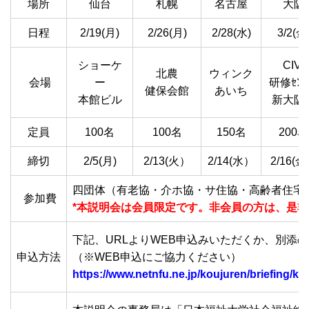
場所
仙台
札幌
名古屋
大阪
日程
2/19(月)
2/26(月)
2/28(水)
3/2(金
ショーケ
CIVI
北農
ウィンク
会場
ー
研修ｾﾝ
健保会館
あいち
本館ビル
新大阪
定員
100名
100名
150名
200名
締切
2/5(月)
2/13(火）
2/14(水）
2/16(
四団体（有老協・介ホ協・サ住協・高齢者住宅
参加費
*本説明会は会員限定です。非会員の方は、是
下記、URLよりWEB申込みいただくか、別添の
申込方法
（※WEB申込にご協力ください）
https://www.netnfu.ne.jp/koujuren/briefing/k