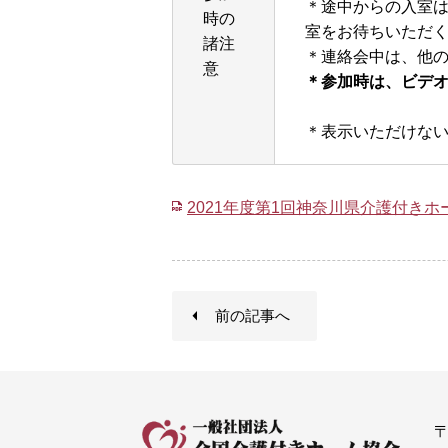
＊途中からの入室
時の
室をお待ちいただく
諸注
＊連絡会中は、他
意
＊参加時は、ビデオ
＊表示いただけな
2021年度第1回神奈川県介護付きホ
前の記事へ
〒