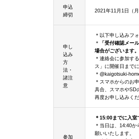
申込
2021年11月1日（月
締切
＊以下申し込みフ
＊
「受付確認メー
申し
場合がございます
込み
＊連絡会に参加する
方
ス」に開催日まで
法・
＊@kaigotsuk
諸注
＊スマホからのお
意
具合、スマホやSD
再度お申し込みく
＊15:00までに
＊当日は、14:4
願いいたします。
参加