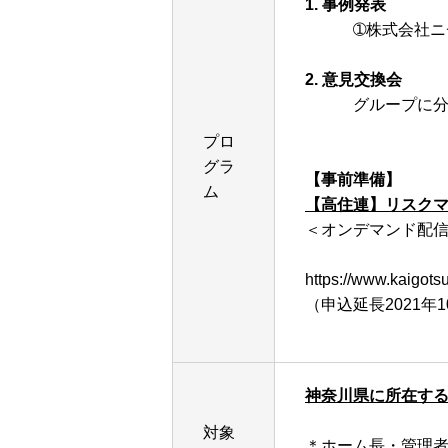
1. 事例発表
➀株式会社ニチ
2. 意見交換会
グループに分かれ
プロ
グラ
【事前準備】
ム
【高住連】リスクマ
＜オンデマンド配信期
https://www.kaigots
（申込延長2021年
神奈川県
に所在す
対象
＊ホーム長・管理