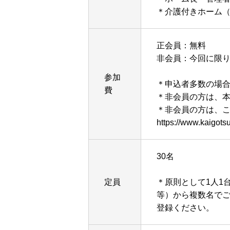
＊介護付きホーム
正会員：無料
非会員：今回に限
参加
＊申込者多数の場
費
＊非会員の方は、
＊非会員の方は、こ
https://www.kaigots
30名
定員
＊原則として1人1
等）から複数名で
登録ください。