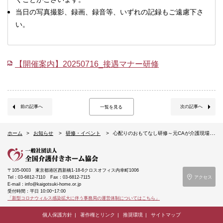
当日の写真撮影、録画、録音等、いずれの記録もご遠慮下さ
い。
【開催案内】20250716_接遇マナー研修
前の記事へ
次の記事へ
一覧を見る
ホーム
お知らせ
研修・イベント
心配りのおもてなし研修～元CAが介護現場ですぐに使える接遇マナー・おもてなしを指南～（7/16オンライン）
〒105-0003
東京都港区西新橋1-18-6クロスオフィス内幸町1006
Tel：03-6812-7110
Fax：03-6812-7115
アクセス
E-mail：info@kaigotsuki-home.or.jp
受付時間：平日 10:00~17:00
「新型コロナウィルス感染拡大に伴う事務局の運営体制についてはこちら」
個人保護方針
著作権とリンク
推奨環境
サイトマップ