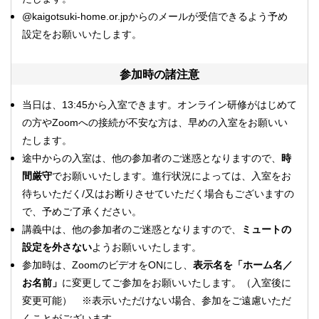
@kaigotsuki-home.or.jpからのメールが受信できるよう予め
設定をお願いいたします。
参加時の諸注意
当日は、13:45から入室できます。オンライン研修がはじめて
の方やZoomへの接続が不安な方は、早めの入室をお願いい
たします。
途中からの入室は、他の参加者のご迷惑となりますので、
時
間厳守
でお願いいたします。進行状況によっては、入室をお
待ちいただく/又はお断りさせていただく場合もございますの
で、予めご了承ください。
講義中は、他の参加者のご迷惑となりますので、
ミュートの
設定を外さない
ようお願いいたします。
参加時は、ZoomのビデオをONにし、
表示名を「ホーム名／
お名前」
に変更してご参加をお願いいたします。（入室後に
変更可能） ※表示いただけない場合、参加をご遠慮いただ
くことがございます。