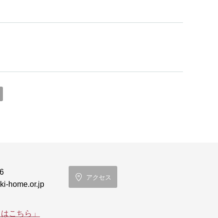
6
アクセス
i-home.or.jp
てはこちら」