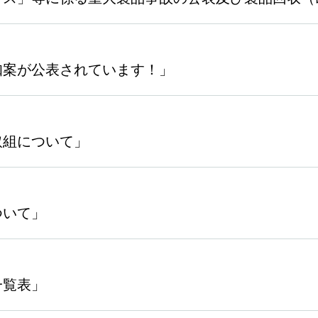
知案が公表されています！」
取組について」
ついて」
一覧表」