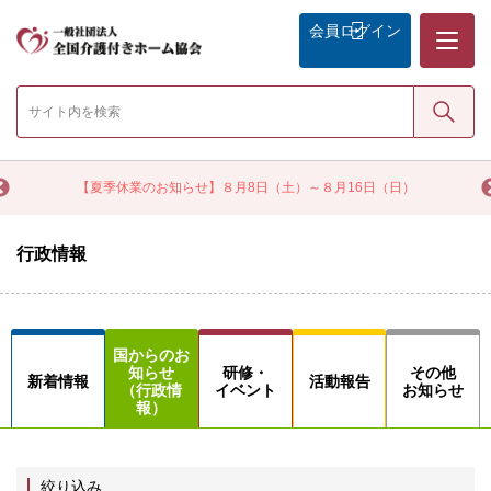
メニュー
会員
ログイン
検索
く
【夏季休業のお知らせ】８月8日（土）～８月16日（日）
行政情報
国からのお
知らせ
研修・
その他
新着情報
活動報告
（行政情
イベント
お知らせ
報）
絞り込み