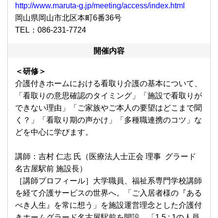
http://www.maruta-g.jp/meeting/access/index.html
岡山県岡山市北区本町6番36号
TEL：086-231-7724
開催内容
＜研修＞
介護付きホームにおける看取り介護の基本について、
「看取りの意思確認のタイミング」「施設で看取りが
できない理由」「ご家族やご本人の要望はどこまで聞
く？」「看取り期の声かけ」「多種職連携のコツ」な
どを中心に学びます。
講師：吉村 仁志 氏（医療法人士正会 理事 グラード
名古屋駅前 施設長）
［講師プロフィール］大学職員、福祉系専門学校講師
を経て介護サービスの世界へ。「ご入居者様の『ある
べき人生』を常に想う」を施設運営理念とした介護付
きホームグラード名古屋駅前を開設。「1.5 : 1の人員