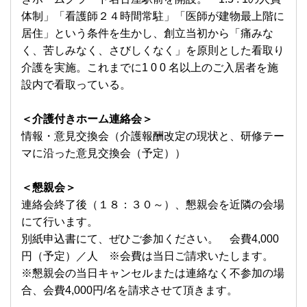
体制」「看護師２４時間常駐」「医師が建物最上階に
居住」という条件を生かし、創立当初から「痛みな
く、苦しみなく、さびしくなく」を原則とした看取り
介護を実施。これまでに1 0 0 名以上のご入居者を施
設内で看取っている。
＜介護付きホーム連絡会＞
情報・意見交換会（介護報酬改定の現状と、研修テー
マに沿った意見交換会（予定））
＜懇親会＞
連絡会終了後（１８：３０～）、懇親会を近隣の会場
にて行います。
別紙申込書にて、ぜひご参加ください。 会費4,000
円（予定）／人 ※会費は当日ご請求いたします。
※懇親会の当日キャンセルまたは連絡なく不参加の場
合、会費4,000円/名を請求させて頂きます。