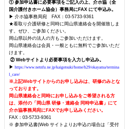
① 参加申込書に必要事項をご記入の上、介ホ協（全
国介護付きホーム協会）事務局にFAX にて申込み。
▶ 介ホ協事務局宛 FAX：03-5733-9361
★看取り介護研修と同時に岡山県連絡会を開催致しま
す。ぜひ、ご参加ください。
岡山県以外の法人の方もご参加いただけます。
岡山県連絡会は会員・一般ともに無料でご参加いただ
けます。
② Webサイトより必要事項を入力し申込み。
▶
https://www.netnfu.ne.jp/kaigotsuki/home/h29/okayama/termina
l_care/
※上記Webサイトからのお申し込みは、研修のみとな
っております。
岡山県連絡会と同時にお申し込みをご希望される方
は、添付の「岡山県 研修・連絡会 同時申込書」にて
介ホ協事務局宛にFAXでお申し込みください。
FAX：03-5733-9361
※ 参加申込書(Web サイトよりお申込の場合は「受付