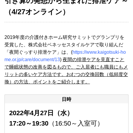
引き算の発想から生まれた排泄ケア～
（4/27オンライン）
2019年度の介護付きホーム研究サミットでグランプリを
受賞した、株式会社ベネッセスタイルケアで取り組んだ
「夜間ぐっすり排泄ケア」は、(
https://www.kaigotsuki-ho
me.or.jp/care/document/13
)
夜間の排泄ケアを見直すこと
で睡眠状態の改善を図るもので、ご入居者にも職員にもメ
リットの多いケア方法です。おむつの交換回数（低頻度交
換）の方法、ポイントをご紹介します。
日時
2022年4月27日（水）
17:20～19:30
（16:50～入室可）