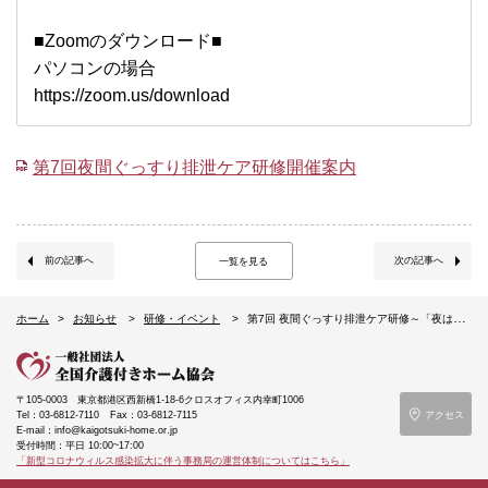
■Zoomのダウンロード■
パソコンの場合
https://zoom.us/download
第7回夜間ぐっすり排泄ケア研修開催案内
前の記事へ
次の記事へ
一覧を見る
ホーム
お知らせ
研修・イベント
第7回 夜間ぐっすり排泄ケア研修～「夜はぐっすり寝て、昼間元気にやりたいことをする」を支えるために、引き算の発想から生まれた排泄ケア～（4/27オンライン）
〒105-0003
東京都港区西新橋1-18-6クロスオフィス内幸町1006
Tel：03-6812-7110
Fax：03-6812-7115
アクセス
E-mail：info@kaigotsuki-home.or.jp
受付時間：平日 10:00~17:00
「新型コロナウィルス感染拡大に伴う事務局の運営体制についてはこちら」